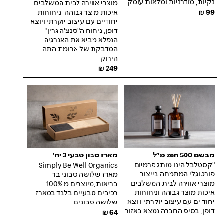
נקיות, מודרניות ומלאות עומק
מוצרי אווירה לבית המשלבים
99
איכות מוצר גבוהה וניחוחות
יחודיים עם עיצוב יוקרתי ויוצא
דופן, ניחוח ה"סנצ'ה גרין"
הנפלא מביא את האנרגיה
המדבקת של ארומת התה
הירוק
249
מבשם zen 500 מ״ל
מארז סבון טבעי 3 יח׳
"קסטלבל הינו מותג פרמיום
Simply Be Well Organics
פורטוגלי המתמחה בייצור
מארז שלושה סבוני בר
מוצרי אווירה לבית המשלבים
בריאות,
מיוצרים מ
100%
איכות מוצר גבוהה וניחוחות
רכיבים טבעיים בלבד
.
במארז
יחודיים עם עיצוב יוקרתי ויוצא
שלושה סבונים.
דופן, בסיס החברה נמצא באזור
64