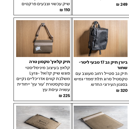
שיק עכשוי וצבעים פרקטים
249
110
תיק קלאץ' טקסון טרה
ביורן תיק גב 17 טבעי ליטר-
שחור
קלאץ בעיצוב מינימליסטי
פוגש שיק קז'ואל -Lyra
תיק גב סטייל רחוב מעוצב עם
משלבת קווים אדריכליים נקיים
טקסטיל סרוג תלת־ממדי גמיש
עם טקסטורת ‘עור עץ’ ייחודית
בסגנון העירוני החדש.
עשויה עיסת עץ.
320
225