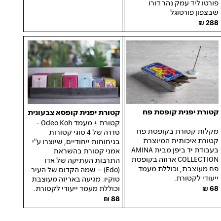
פורטו ליד עמק נהר דורו
שבצפון פורטוגל
288
קטורת יפנית קופסת פח
קטורת יפנית קופסא צבעונית
קטורת + מעמד
Koh -
Odeo
מקלות קטורת בקופסת פח
סדרה של
4
סוגי קטורות
קטורת איכותית המיוצרת
בניחוחות ייחודיים, שיוצרו ע"י
בעבודת יד ביפן מבית
AMINA
אמני קטורת בהשראת
COLLECTION
ארוזה בקופסת
התרבות העתיקה של אדו
פח מעוצבת, וכוללת מעמד
(
Edo)
–
שמה הקדום של העיר
ייעודי לקטורת
.
טוקיו. מגיעה באריזה מעוצבת
וכוללת מעמד ייעודי לקטורת
.
68
88