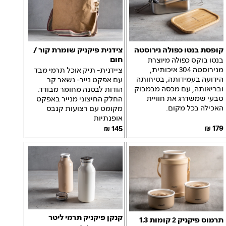
קופסת בנטו כפולה נירוסטה
צידנית פיקניק שומרת קור /
חום
בנטו בוקס כפולה מיוצרת
מנירוסטה 304 איכותית,
ציידנית- תיק אוכל תרמי מבד
הידועה בעמידותה, בטיחותה
עם אפקט נייר- נשאר קר
ובריאותה, עם מכסה מבמבוק
הודות לבטנה מחומר מבודד.
טבעי שמשדרג את חוויית
החלק החיצוני מנייר באפקט
האכילה בכל מקום.
מקומט עם רצועות קנבס
אופנתיות
179
145
קנקן פיקניק תרמי ליטר
תרמוס פיקניק 2 קומות 1.3