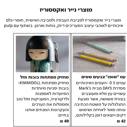
מוצרי נייר ואקססוריז
מוצרי נייר ואקססוריז לסביבת העבודה ולסביבה האישית, חומרי גלם
איכותיים לאוהבי עיצוב המעריכים דיוק, נוחות וארגון. בשתוף עם pulp
עט ״שופו״ צבעים שונים
מחזיק מפתחות בובות מזל
עטים 0.5 -העטים האיכותיים
מחזיק מפתחות KIMMIDOLL-
מסדרת DAYS מבית Mark's
בובות יפניות מיוחדות
עשויים עץ מלא ומעוצבים
המיועדות לאספנות
בצורת משושה, אשר מונעת
ולדקורציה, המעניקות מזל טוב
התגלגלות על משטח הכתיבה
ומסמלות את הערכים
ונוחה מאוד לאחיזה ושימוש.
והעקרונות המנחים אותנו
דקים ויוצאים דופן בקלילותם,
בחיים.
42
49