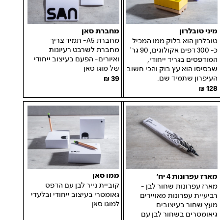
מחברת סאן
מיני טובלרון
מחברת A5- תמיד צריך
טובלרון הוא בלוק ממו המכיל
מחברת לשרבט רעיונות
כ- 300 דפים אקולוגים, 90 גר'
ואיורים- הפעם בעיצוב ייחודי
המודפסים בגריד ייחודי,
של מוגו סאן
שבסיסו הוא עץ בוק והכי חשוב
העיפרון שתמיד שם.
39
128
ממו סאן
מארז עפרונות 4 יח׳
קוביית נייר לבן עם הדפס
מארז עפרונות שחור לבן -
גאומטרי בעיצוב ייחודי ובלעדי
רביעיית עפרונות מאויירים
למוגו סאן
מעץ שחור בעיצובים
גיאומטרים בשחור לבן עם