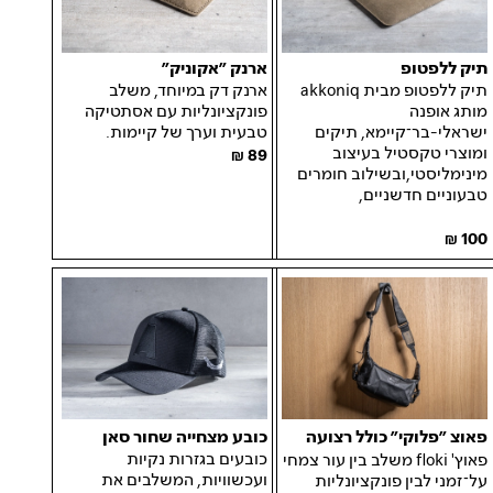
תיק ללפטופ
ארנק ״אקוניק״
תיק ללפטופ מבית akkoniq
ארנק דק במיוחד, משלב
מותג אופנה
פונקציונליות עם אסתטיקה
ישראלי-בר־קיימא, תיקים
טבעית וערך של קיימות.
ומוצרי טקסטיל בעיצוב
89
מינימליסטי,ובשילוב חומרים
טבעוניים חדשניים,
100
כובע מצחייה שחור סאן
פאוצ ״פלוקי״ כולל רצועה
כובעים בגזרות נקיות
פאוץ' floki משלב בין עור צמחי
ועכשוויות, המשלבים את
על־זמני לבין פונקציונליות