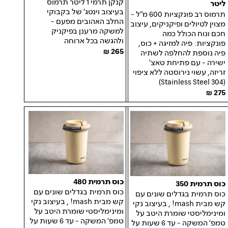
קנקן תרמי 1 ליטר תרמוס
ליטר
בעיצוב וינטג' של בקבוקי
תרמוס רב פונקציות 600 מ"ל -
החלב האהובים מפעם -
מצוין לטיולים ופיקניקים, עיצוב
למשקה מרענן בפיקניק
חכם ונוח הכולל כמה
ולהגשה בכל ארוחה
פונקציות: פיה למזיגה + כוס,
265
פיה נוספת להחלפה לשתיה
ישירה - עם פתיחת טאצ'
זריזה, עשוי נירוסטה ללא ציפוי
(Stainless Steel 304)
275
כוס תרמית 480
כוס תרמית 350
כוס תרמית בגדלים שונים עם
כוס תרמית בגדלים שונים עם
קש מבית mash! , בעיצוב נקי
קש מבית mash! , בעיצוב נקי
ומינימליסטי שומרת היטב על
ומינימליסטי שומרת היטב על
טמפ' המשקה - עד 6 שעות על
טמפ' המשקה - עד 6 שעות על