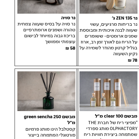
נר סויה
נר ZEN 135 ג׳
נר סויה על בסיס שעווה צמחית
נר בריחות מרגיעים, עשוי
טהורה ושמנים ארומתרפיים
שעווה לבנה איכותית ומבוססת
בריכוז גבוה במיוחד לבישום
שמנים ארומטים- ששומרים
עוצמתי וממושך
על הריח גם לאורך זמן רב, ארוז
בגליל קרטון מהודר לשמירה על
58
נקיון השעווה
78
מבשם clear 100 מ״ל
מבשם green sencha 250
"מפיצי ריח של חברת THE
מ״ל
OLPHACTORY מותג ספרדי
קסטלבל הינו מותג פרמיום
שמתמחה ביצירת חוויות ריח
פורטוגלי המתמחה בייצור